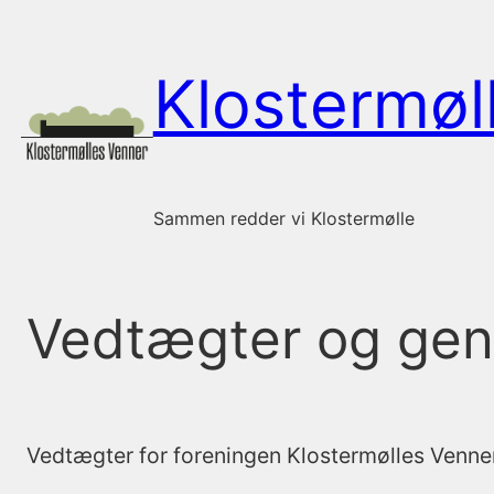
Spring
til
Klostermøl
indhold
Sammen redder vi Klostermølle
Vedtægter og gen
Vedtægter for foreningen Klostermølles Venne