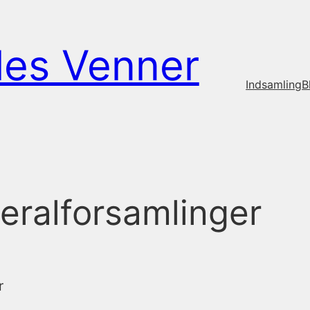
les Venner
Indsamling
Bl
eralforsamlinger
r