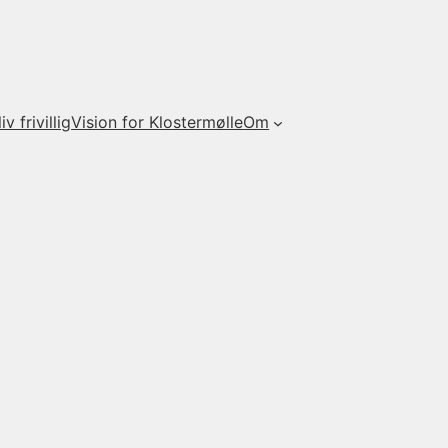
iv frivillig
Vision for Klostermølle
Om