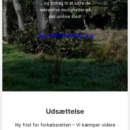
… og bidrag til at sikre de
rekreative muligheder på
det unikke sted!
Bliv medlem
Indsamling
Udsættelse
Ny frist for forkøbsretten – Vi kæmper videre