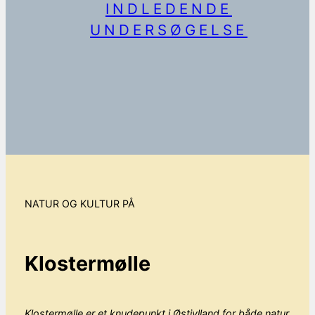
INDLEDENDE
UNDERSØGELSE
NATUR OG KULTUR PÅ
Klostermølle
Klostermølle er et knudepunkt i Østjylland for både natur