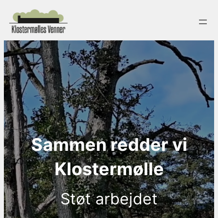
Spring
til
indhold
Sammen redder vi
Klostermølle
Støt arbejdet